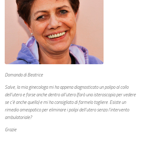
SCRIVI AI NOSTRI ESPERTI
RISPOSTE A FILO DIRETTO
ARCHIVIO RISPOSTE A FILO DIRETTO
IL FARMACISTA
IL VETERINARIO
NUTRIZIONE
Domanda di Beatrice
NON SOLO OMEOPATIA
STORIA E SVILUPPO
Salve, la mia ginecologa mi ha appena diagnosticato un polipo al collo
dell’utero e forse anche dentro all’utero (farò una isteroscopia per vedere
RECENSIONI
se c’è anche quello) e mi ha consigliato di farmelo togliere. Esiste un
rimedio omeopatico per eliminare i polipi dell’utero senza l’intervento
ambulatoriale?
Grazie