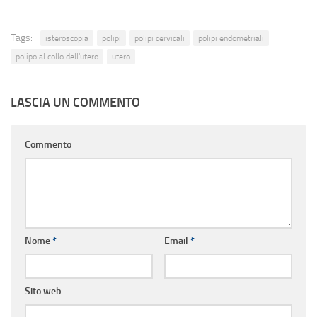
Tags:
isteroscopia
polipi
polipi cervicali
polipi endometriali
polipo al collo dell'utero
utero
LASCIA UN COMMENTO
Commento
Nome
*
Email
*
Sito web