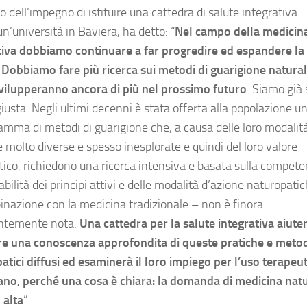
 dell’impegno di istituire una cattedra di salute integrativa
n’università in Baviera, ha detto: “
Nel campo della medicin
tiva dobbiamo continuare a far progredire ed espandere la
. Dobbiamo fare più ricerca sui metodi di guarigione natural
svilupperanno ancora di più nel prossimo futuro
. Siamo già 
iusta. Negli ultimi decenni è stata offerta alla popolazione u
amma di metodi di guarigione che, a causa delle loro modalit
 molto diverse e spesso inesplorate e quindi del loro valore
tico, richiedono una ricerca intensiva e basata sulla compete
zabilità dei principi attivi e delle modalità d’azione naturopati
inazione con la medicina tradizionale – non è finora
entemente nota.
Una cattedra per la salute integrativa aiute
e una conoscenza approfondita di queste pratiche e metod
atici diffusi ed esaminerà il loro impiego per l’uso terapeu
ano, perché una cosa è chiara: la domanda di medicina nat
 alta
”.