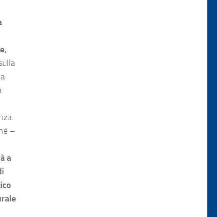
a
e,
sulla
na
à
nza.
che –
rà a
i
tico
urale