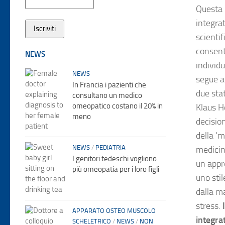
Questa 
integra
scientif
consenti
NEWS
individ
NEWS
segue a
In Francia i pazienti che
due stat
consultano un medico
omeopatico costano il 20% in
Klaus Ho
meno
decisio
della ‘m
NEWS
/
PEDIATRIA
medicin
I genitori tedeschi vogliono
un appro
più omeopatia per i loro figli
uno stil
dalla ma
stress.
APPARATO OSTEO MUSCOLO
integra
SCHELETRICO
/
NEWS
/
NON