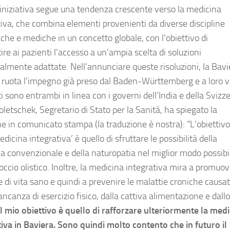
iniziativa segue una tendenza crescente verso la medicina
tiva, che combina elementi provenienti da diverse discipline
iche e mediche in un concetto globale, con l’obiettivo di
re ai pazienti l’accesso a un’ampia scelta di soluzioni
ualmente adattate. Nell’annunciare queste risoluzioni, la Bavi
 ruota l’impegno già preso dal Baden-Württemberg e a loro vo
i sono entrambi in linea con i governi dell’India e della Svizze
letschek, Segretario di Stato per la Sanità, ha spiegato la
ne in comunicato stampa (la traduzione è nostra): “L’obiettivo
edicina integrativa’ è quello di sfruttare le possibilità della
a convenzionale e della naturopatia nel miglior modo possibi
ccio olistico. Inoltre, la medicina integrativa mira a promuo
e di vita sano e quindi a prevenire le malattie croniche causa
ncanza di esercizio fisico, dalla cattiva alimentazione e dallo
Il mio obiettivo è quello di rafforzare ulteriormente la med
tiva in Baviera. Sono quindi molto contento che in futuro il