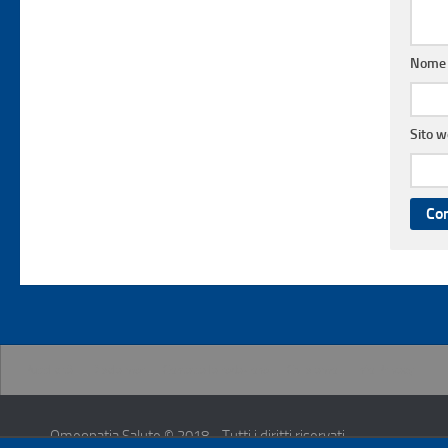
Nom
Sito 
Pubblicità
Disclaimer
Contatta la redazione
Chi siamo
Info Privacy
Omeopatia Salute © 2018 - Tutti i diritti riservati