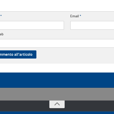
e
*
Email
*
web