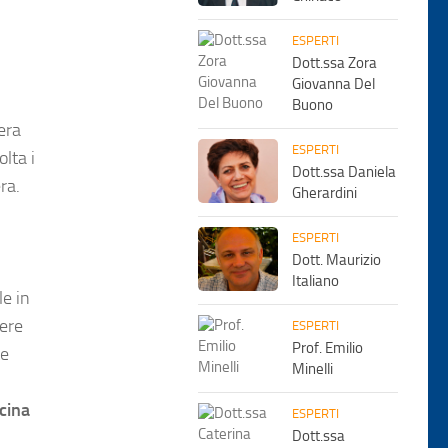
ESPERTI
Dott.ssa Zora
Giovanna Del
Buono
era
ESPERTI
lta i
Dott.ssa Daniela
ra.
Gherardini
ESPERTI
Dott. Maurizio
Italiano
le in
vere
ESPERTI
Prof. Emilio
te
Minelli
icina
ESPERTI
Dott.ssa