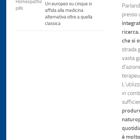
Un europeo su cinque si
Parlando
affida alla medicina
presso u
alternativa oltre a quella
integra
classica
ricerca
che si 
strada g
vasta g
d’azione
terapeu
L’utiliz
in comb
suffici
produrr
naturop
quotidi
è molto