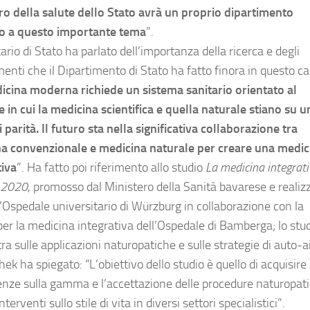
ro della salute dello Stato avrà un proprio dipartimento
o a questo importante tema
”.
tario di Stato ha parlato dell’importanza della ricerca e degli
menti che il Dipartimento di Stato ha fatto finora in questo c
icina moderna richiede un sistema sanitario orientato al
e in cui la medicina scientifica e quella naturale stiano su u
 parità. Il futuro sta nella significativa collaborazione tra
a convenzionale e medicina naturale per creare una medic
tiva
”. Ha fatto poi riferimento allo studio
La medicina integrati
 2020
, promosso dal Ministero della Sanità bavarese e realiz
l’Ospedale universitario di Würzburg in collaborazione con la
per la medicina integrativa dell’Ospedale di Bamberga; lo stud
a sulle applicazioni naturopatiche e sulle strategie di auto-a
ek ha spiegato: “L’obiettivo dello studio è quello di acquisire
nze sulla gamma e l’accettazione delle procedure naturopat
nterventi sullo stile di vita in diversi settori specialistici”.