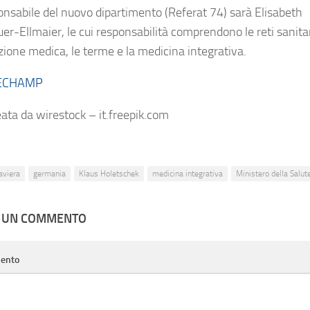
onsabile del nuovo dipartimento (Referat 74) sarà Elisabeth
er-Ellmaier, le cui responsabilità comprendono le reti sanitar
azione medica, le terme e la medicina integrativa.
ECHAMP
eata da wirestock – it.freepik.com
aviera
germania
Klaus Holetschek
medicina integrativa
Ministero della Salut
A UN COMMENTO
ento