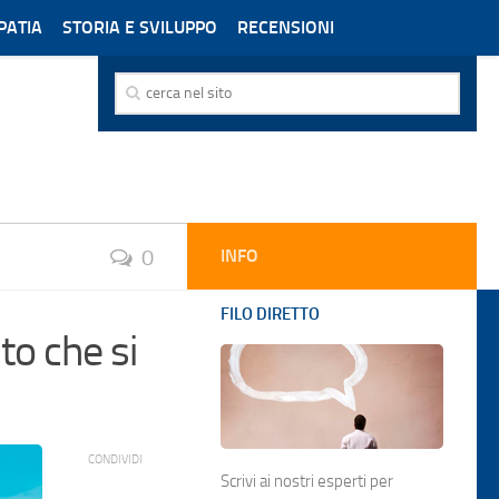
PATIA
STORIA E SVILUPPO
RECENSIONI
mento sull'omeopatia
0
INFO
FILO DIRETTO
to che si
CONDIVIDI
Scrivi ai nostri esperti per