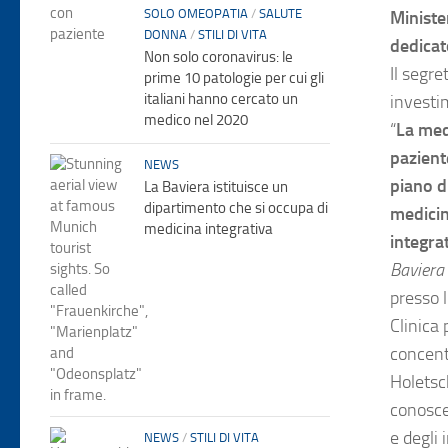
SOLO OMEOPATIA
/
SALUTE
Ministe
DONNA
/
STILI DI VITA
dedicat
Non solo coronavirus: le
Il segre
prime 10 patologie per cui gli
italiani hanno cercato un
investi
medico nel 2020
“
La med
pazient
NEWS
piano di
La Baviera istituisce un
dipartimento che si occupa di
medicin
medicina integrativa
integra
Baviera
presso 
Clinica 
concentr
Holetsch
conosce
e degli i
NEWS
/
STILI DI VITA