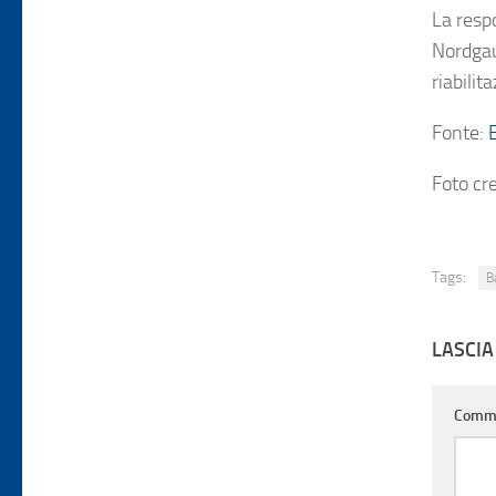
La resp
Nordgau
riabilit
Fonte:
Foto cr
Tags:
B
LASCI
Comm