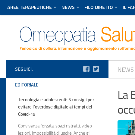
AREE TERAPEUTICHE
NEWS
FILO DIRETTO
IL F
NEWS
SEGUICI:
EDITORIALE
La B
Tecnologia e adolescenti: 5 consigli per
occ
evitare l’overdose digitale ai tempi del
Covid-19
Convivenza forzata, spazi ristretti, video-
lezioni, impossibilità di uscire. Anche gli