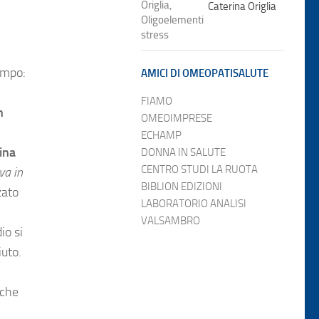
Caterina Origlia
ampo:
AMICI DI OMEOPATISALUTE
FIAMO
n
OMEOIMPRESE
ECHAMP
ina
DONNA IN SALUTE
CENTRO STUDI LA RUOTA
va in
BIBLION EDIZIONI
zato
LABORATORIO ANALISI
VALSAMBRO
io si
iuto.
iche